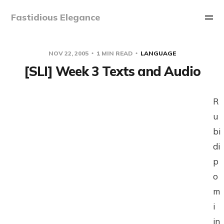
Fastidious Elegance
NOV 22, 2005
1 MIN READ
LANGUAGE
[SLI] Week 3 Texts and Audio
R
u
bi
di
p
o
m
i
in