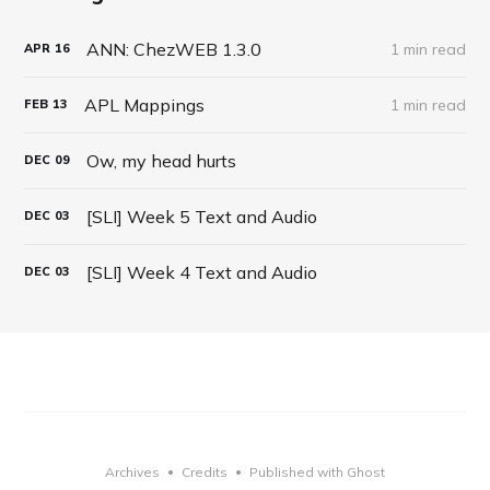
ANN: ChezWEB 1.3.0
1 min read
APR
16
APL Mappings
1 min read
FEB
13
Ow, my head hurts
DEC
09
[SLI] Week 5 Text and Audio
DEC
03
[SLI] Week 4 Text and Audio
DEC
03
Archives
Credits
Published with Ghost
•
•