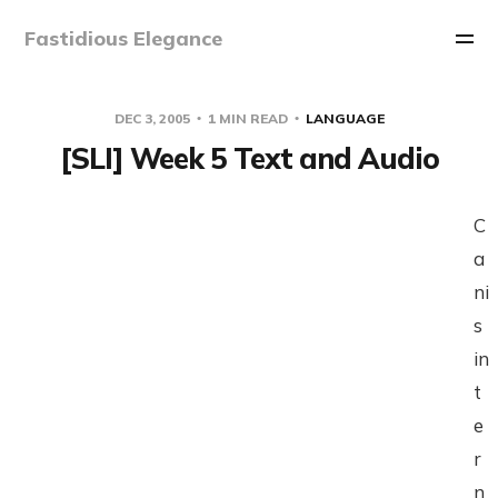
Fastidious Elegance
DEC 3, 2005
1 MIN READ
LANGUAGE
[SLI] Week 5 Text and Audio
C
a
ni
s
in
t
e
r
n