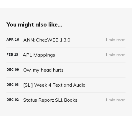
You might also like...
ANN: ChezWEB 1.3.0
1 min read
APR
16
APL Mappings
1 min read
FEB
13
Ow, my head hurts
DEC
09
[SLI] Week 4 Text and Audio
DEC
03
Status Report: SLI, Books
1 min read
DEC
02