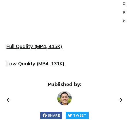
а
к
и.
Full Quality (MP4, 415K)
Low Quality (MP4, 131K)
Published by:
SHARE
TWEET