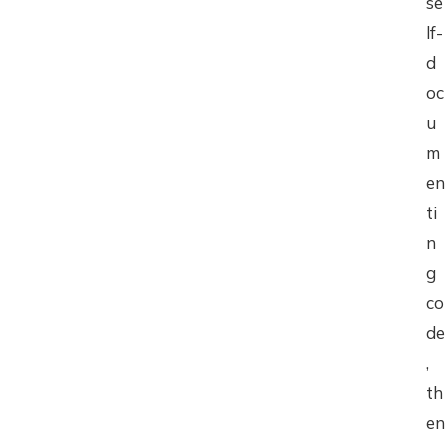
se
lf-
d
oc
u
m
en
ti
n
g
co
de
,
th
en