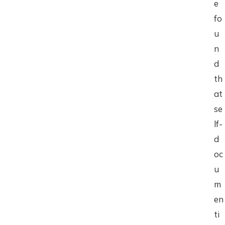
e
fo
u
n
d
th
at
se
lf-
d
oc
u
m
en
ti