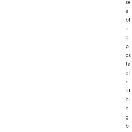
se
e
bl
o
g
p
os
ts
of
n
ot
hi
n
g
b