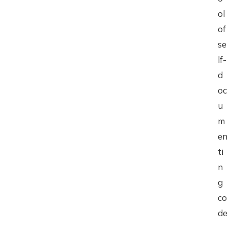
ol
of
se
lf-
d
oc
u
m
en
ti
n
g
co
de
,