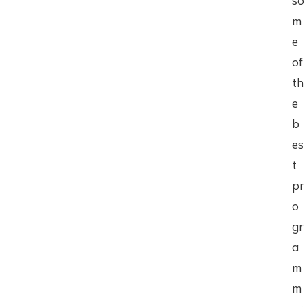
so
m
e
of
th
e
b
es
t
pr
o
gr
a
m
m