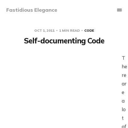
Fastidious Elegance
OCT 1, 2011
1 MIN READ
CODE
Self-documenting Code
T
he
re
ar
e
a
lo
t
of