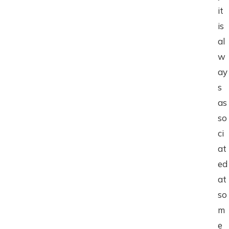
it
is
al
w
ay
s
as
so
ci
at
ed
at
so
m
e