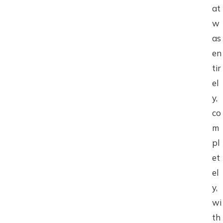
at
w
as
en
tir
el
y,
co
m
pl
et
el
y,
wi
th