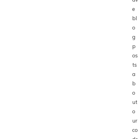
e
bl
o
g
p
os
ts
a
b
o
ut
o
ur
co