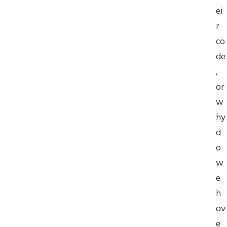
ei
r
co
de
,
or
w
hy
d
o
w
e
h
av
e