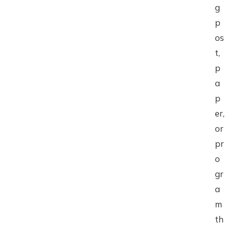
g
p
os
t,
p
a
p
er,
or
pr
o
gr
a
m
th