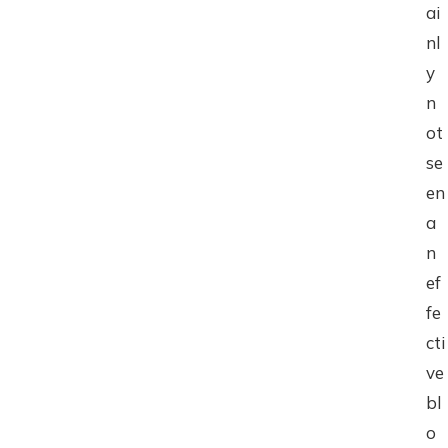
ai
nl
y
n
ot
se
en
a
n
ef
fe
cti
ve
bl
o